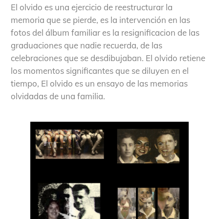
El olvido es una ejercicio de reestructurar la
memoria que se pierde, es la intervención en las
fotos del álbum familiar es la resignificacion de las
graduaciones que nadie recuerda, de las
celebraciones que se desdibujaban. El olvido retiene
los momentos significantes que se diluyen en el
tiempo, El olvido es un ensayo de las memorias
olvidadas de una familia.