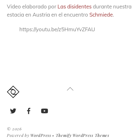
Video elaborado por
Las disidentes
durante nuestra
estacia en Austria en el encuentro
Schmiede
.
https://youtu.be/z5HmuYvZFAU
Back
To
Top
Twitter
Facebook
YouTube
©
2026
Powered by
WordPress
•
Themify WordPress Themes