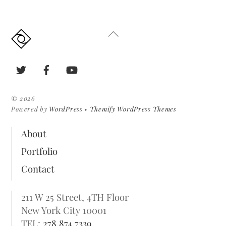
Back
To
Top
Twitter
Facebook
YouTube
©
2026
Powered by
WordPress
•
Themify WordPress Themes
About
Portfolio
Contact
211 W 25 Street, 4TH Floor
New York City 10001
TEL:
278.874.7339